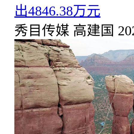
出4846.38万元
秀目传媒
高建国
20