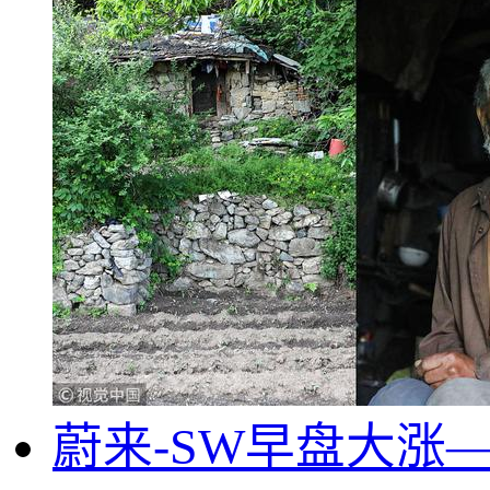
蔚来-SW早盘大涨—