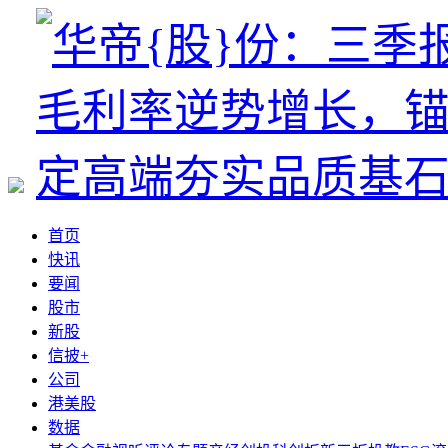
首页
快讯
要闻
股市
新股
信披+
公司
港美股
数据