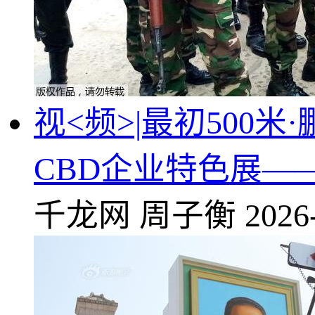
视<频>|最初500
CBD企业特色展—
千龙网
周子衡
2026