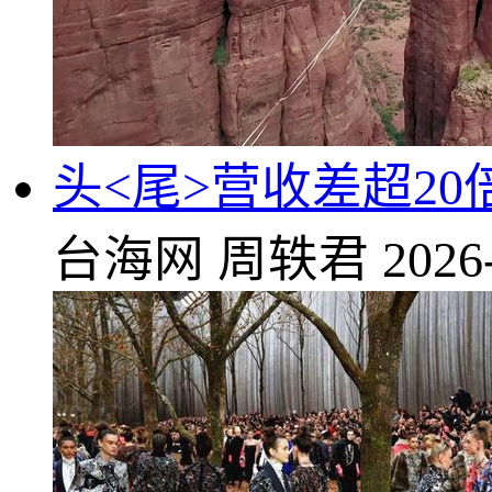
头<尾>营收差超20
台海网
周轶君
2026