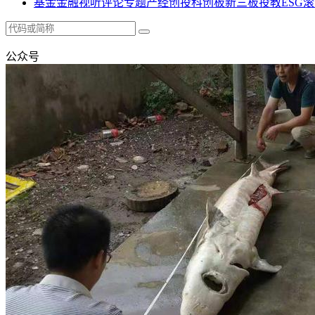
基金
金融
视听
评论
专题
产经
创投
科创板
新三板
投教
ESG
滚
公众号