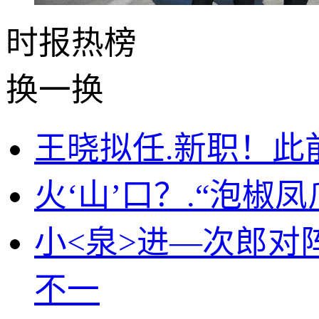
时报
热榜
换一换
王晓拟任.新职！此
火‘山’口？.“泡椒
小<泉>进—次郎对
不一