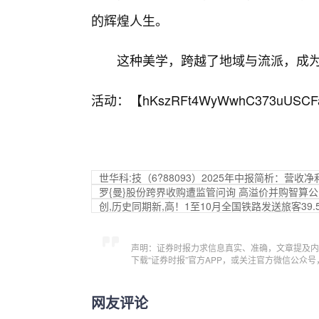
的辉煌人生。
这种美学，跨越了地域与流派，成
活动：【
hKszRFt4WyWwhC373uUSCF
世华科:技（6?88093）2025年中报简析：营
罗{曼}股份跨界收购遭监管问询 高溢价并购智算
创,历史同期新,高！1至10月全国铁路发送旅客39.
声明：证券时报力求信息真实、准确，文章提及内
下载“证券时报”官方APP，或关注官方微信公众
网友评论