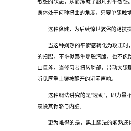
敏感的状态，从而练就了超凡的平衡感
身体处于何种扭曲的角度，只要单腿触
这种稳健，为后续惊世骇俗的踢技
当这种娴熟的平衡感转化为攻击时，
的扫踢，不🎯似泰拳那般清脆，也不像
山巨斧。当修习者扭转胯部，带动大腿
听见厚重土壤被翻开的沉闷声响。
这种腿法讲究的是“透劲”，即力量
震慑其骨骼与内脏。
更为难得的是，黑土腿法的娴熟还体