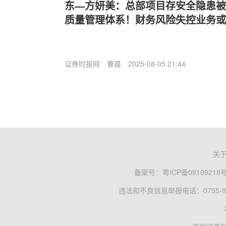
东—方妍美：总部项目存安全隐患被
质量管理体系！财务风险失控业务或
证券时报网
曹晨
2025-08-05 21:44
关
备案号：
粤ICP备09109218
违法和不良信息举报电话：0755-83