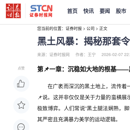
首页
快讯
要闻
股市
您当前的位置：
证券时报
>
公司
>
正文
黑土风暴：揭秘那套令
来源：证券时报网
作者：王宁
2026-02-07 22
第📌一章：沉稳如大地的根基—
点赞
在广袤而深沉的黑土地上，流传着
📌说。这并非仅仅是关于力量的蛮横展
极致博弈。人们常说“黑土腿法娴熟，脚
其严密且充满暴力美学的运动逻辑。