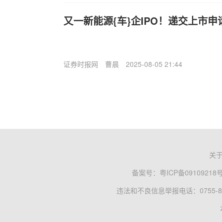
又一新能源{车}企IPO！递交上市申
证券时报网
曹晨
2025-08-05 21:44
关
备案号：
粤ICP备09109218
违法和不良信息举报电话：0755-83