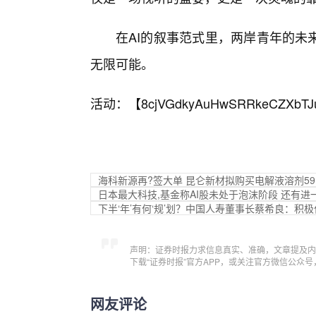
在AI的叙事范式里，两岸青年的未
无限可能。
活动：【
8cjVGdkyAuHwSRRkeCZXbTJ
海科新源再?签大单 昆仑新材拟购买电解液溶剂59.
日本最大科技,基金称AI股未处于泡沫阶段 还有进
下半‘年’有何‘规’划？中国人寿董事长蔡希良：积
声明：证券时报力求信息真实、准确，文章提及内
下载“证券时报”官方APP，或关注官方微信公众
网友评论