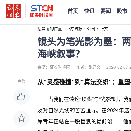
首页
快讯
要闻
股市
您当前的位置：
证券时报
>
公司
>
正文
镜头为笔光影为墨：两
海峡叙事？
来源：证券时报网
作者：张经义
2026-02-07 
从“灵感碰撞”到“算法交织”：重
点赞
当我们在谈论“镜头”与“光影”时
及对自然光线的苦苦追寻。在2024年这
岸青年正站在一股巨浪的最前沿——他们